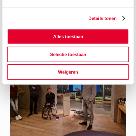
Details tonen
Terug naar het nieuwsoverzicht
Alles toestaan
Selectie toestaan
Weigeren