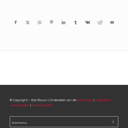
© Copyright – BanBouw | Onderdeel van de
BanGroep
|
Algemene
voorwaarden
|
Privacybeleid