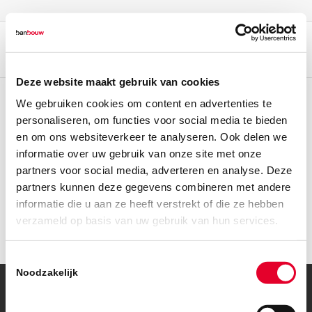
Deze website maakt gebruik van cookies
We gebruiken cookies om content en advertenties te
DOWNLOAD HIER
personaliseren, om functies voor social media te bieden
en om ons websiteverkeer te analyseren. Ook delen we
ONZE ALGEMENE
informatie over uw gebruik van onze site met onze
VOORWAARDEN:
partners voor social media, adverteren en analyse. Deze
partners kunnen deze gegevens combineren met andere
informatie die u aan ze heeft verstrekt of die ze hebben
Algemene voorwaarden BanBouw
verzameld op basis van uw gebruik van hun services.
Toestemmingsselectie
Noodzakelijk
© Copyright – BanBouw | Onderdeel van de
BanGroep
|
Algemene