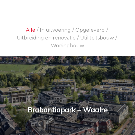
Alle
/
In uitvoering
/
Opgeleverd
/
Uitbreiding en renovatie
/
Utiliteitsbouw
/
Woningbouw
Brabantiapark – Waalre