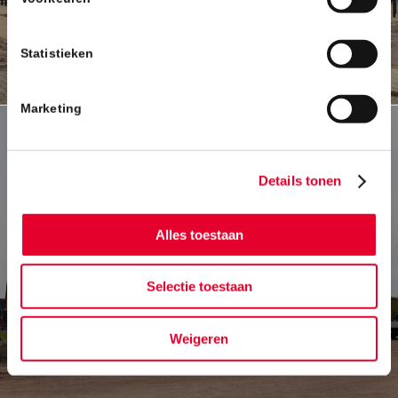
Statistieken
Marketing
Details tonen
Alles toestaan
Bedrijfspand Leeuw Opleidingen –
Eindhoven
Selectie toestaan
Weigeren