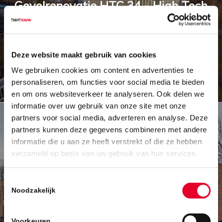
Gevelrenovatie HTC 34 – High Tech
Campus Eindhoven
Deze website maakt gebruik van cookies
We gebruiken cookies om content en advertenties te
personaliseren, om functies voor social media te bieden
en om ons websiteverkeer te analyseren. Ook delen we
informatie over uw gebruik van onze site met onze
partners voor social media, adverteren en analyse. Deze
partners kunnen deze gegevens combineren met andere
informatie die u aan ze heeft verstrekt of die ze hebben
verzameld op basis van uw gebruik van hun services.
Toestemmingsselectie
Gezondheidscentrum Nuenen-Zuid
Noodzakelijk
(GHC) – Nuenen
Voorkeuren