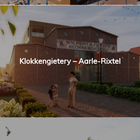
Klokkengietery – Aarle-Rixtel