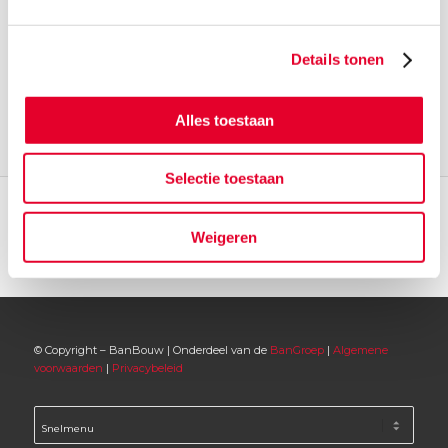
Details tonen
Alles toestaan
Selectie toestaan
Weigeren
© Copyright – BanBouw | Onderdeel van de
BanGroep
|
Algemene
voorwaarden
|
Privacybeleid