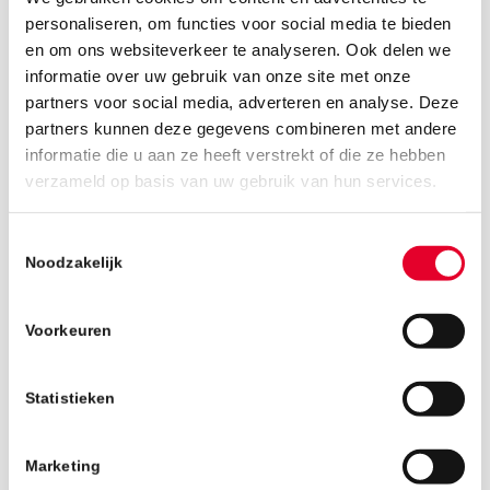
personaliseren, om functies voor social media te bieden
en om ons websiteverkeer te analyseren. Ook delen we
informatie over uw gebruik van onze site met onze
8 mei 2015
partners voor social media, adverteren en analyse. Deze
In de Tongelresestraat in Eindhoven bereikte
partners kunnen deze gegevens combineren met andere
ARE vandaag haar hoogste punt! De realisatie
informatie die u aan ze heeft verstrekt of die ze hebben
verzameld op basis van uw gebruik van hun services.
van het project, waar 40 appartementen en
stadswoningen uit voort zullen komen,
verloopt volgens schema. Onder normale
Toestemmingsselectie
Noodzakelijk
omstandigheden wordt oplevering rond juli
2015 verwacht.
Voorkeuren
Meer informatie en een impressie van het
complex vindt u op de
projectpagina
.
Statistieken
Terug naar het nieuwsoverzicht
Marketing