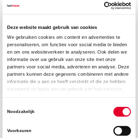
15 december 2017
Deze website maakt gebruik van cookies
Het gevolg van groei is soms dat je wat
We gebruiken cookies om content en advertenties te
efficiënter moet omgaan met de beschikbare
personaliseren, om functies voor social media te bieden
ruimte. Dat geldt ook voor onze bedrijfsnaam.
en om ons websiteverkeer te analyseren. Ook delen we
informatie over uw gebruik van onze site met onze
Vanaf 1 januari 2018 heten wij BanBouw. Geen
partners voor social media, adverteren en analyse. Deze
spatie, twee hoofdletters; één krachtig woord.
partners kunnen deze gegevens combineren met andere
BanBouw dus.
informatie die u aan ze heeft verstrekt of die ze hebben
verzameld op basis van uw gebruik van hun services.
Toestemmingsselectie
Noodzakelijk
Voorkeuren