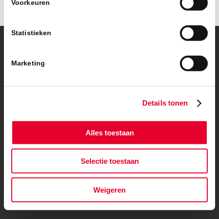
Voorkeuren
Statistieken
© Copyright – BanBouw | Onderdeel van de
BanGroep
|
Algemene
voorwaarden
|
Privacybeleid
Marketing
Details tonen
Alles toestaan
Selectie toestaan
Weigeren