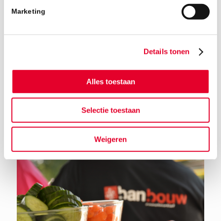
Marketing
Details tonen
Terug naar het nieuwsoverzicht
Alles toestaan
Selectie toestaan
Weigeren