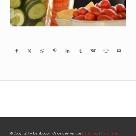
© Copyright – BanBouw | Onderdeel van de
BanGroep
|
Algemene