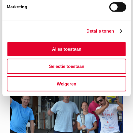
Marketing
Details tonen
Terug naar het nieuwsoverzicht
Alles toestaan
Selectie toestaan
Weigeren