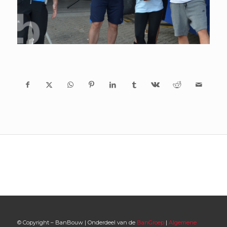
© Copyright – BanBouw | Onderdeel van de
BanGroep
|
Algemene