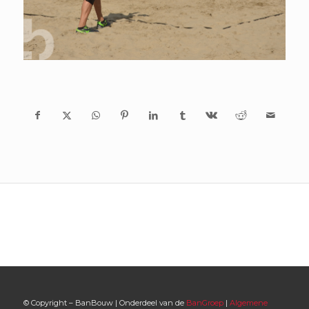
© Copyright – BanBouw | Onderdeel van de
BanGroep
|
Algemene