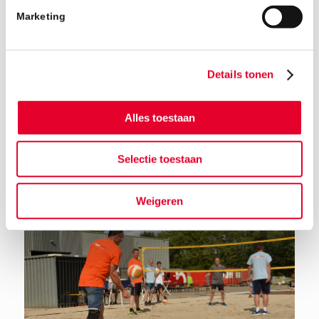
Marketing
Details tonen
Terug naar het nieuwsoverzicht
Alles toestaan
Selectie toestaan
Weigeren