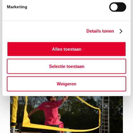
Marketing
Details tonen
Terug naar het nieuwsoverzicht
Alles toestaan
Selectie toestaan
Weigeren