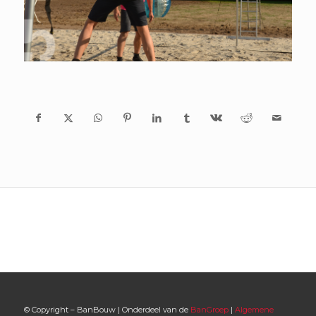
© Copyright – BanBouw | Onderdeel van de
BanGroep
|
Algemene