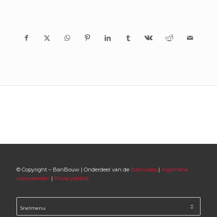
© Copyright – BanBouw | Onderdeel van de
BanGroep
|
Algemene
voorwaarden
|
Privacybeleid