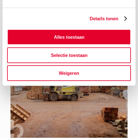
Details tonen
Terug naar het nieuwsoverzicht
Alles toestaan
Selectie toestaan
Weigeren