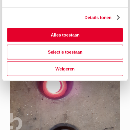
Details tonen
Terug naar het nieuwsoverzicht
Alles toestaan
Selectie toestaan
Weigeren