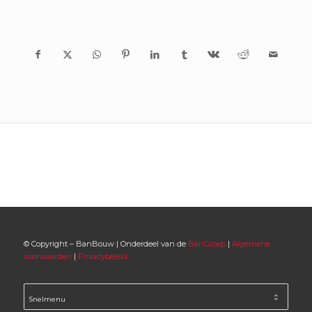
© Copyright – BanBouw | Onderdeel van de
BanGroep
|
Algemene
voorwaarden
|
Privacybeleid