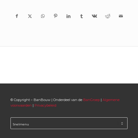
© Copyright – BanBouw | Onderdeel van de
BanGroep
|
Algemene
voorwaarden
|
Privacybeleid