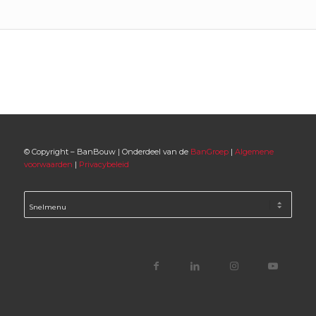
© Copyright – BanBouw | Onderdeel van de
BanGroep
|
Algemene
voorwaarden
|
Privacybeleid