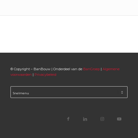
© Copyright – BanBouw | Onderdeel van de
BanGroep
|
Algemene
voorwaarden
|
Privacybeleid