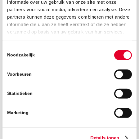
informatie over uw gebruik van onze site met onze
partners voor social media, adverteren en analyse. Deze
partners kunnen deze gegevens combineren met andere
informatie die u aan ze heeft verstrekt of die ze hebben
19 december 2018
verzameld op basis van uw gebruik van hun services.
Toestemmingsselectie
Noodzakelijk
Voorkeuren
Statistieken
Marketing
Details tonen
Terug naar het nieuwsoverzicht