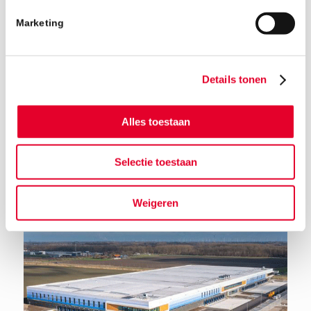
Marketing
Details tonen
Alles toestaan
Terug naar het nieuwsoverzicht
Selectie toestaan
Weigeren