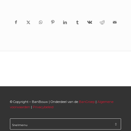
© Copyright – BanBouw | Onderdeel van de
BanGroep
|
Algemene
voorwaarden
|
Privacybeleid