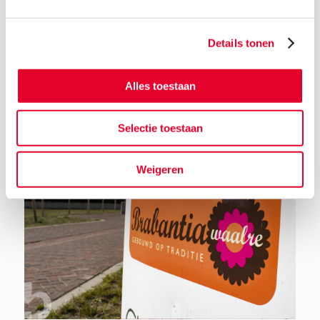
Details tonen
Terug naar het nieuwsoverzicht
Alles toestaan
Selectie toestaan
Weigeren