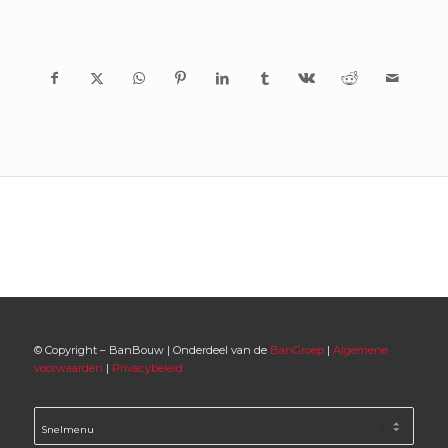
© Copyright – BanBouw | Onderdeel van de
BanGroep
|
Algemene
voorwaarden
|
Privacybeleid