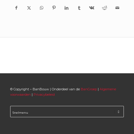
© Copyright – BanBouw | Onderdeel van de
BanGroep
|
Algemene
voorwaarden
|
Privacybeleid