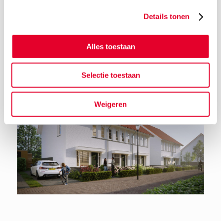
Details tonen
Terug naar het nieuwsoverzicht
Alles toestaan
Selectie toestaan
Weigeren