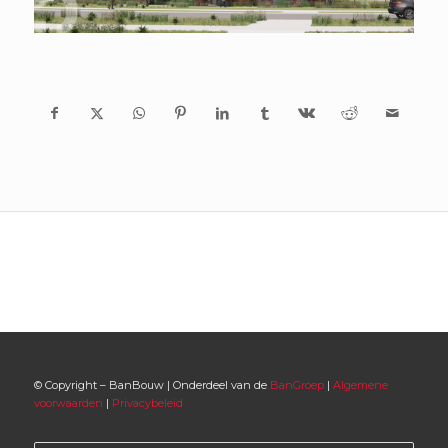
© Copyright – BanBouw | Onderdeel van de
BanGroep
|
Algemene
voorwaarden
|
Privacybeleid