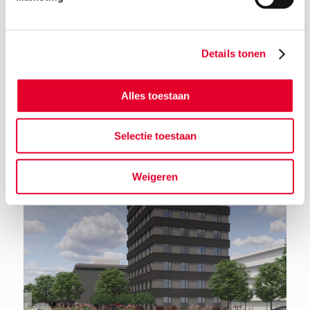
Details tonen
Terug naar het nieuwsoverzicht
Alles toestaan
Selectie toestaan
Weigeren