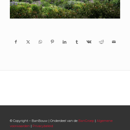
© Copyright – BanBouw | Onderdeel van de
BanGroep
|
Algemene
voorwaarden
|
Privacybeleid