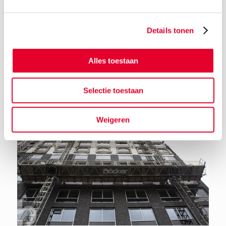
Details tonen
Terug naar het nieuwsoverzicht
Alles toestaan
Selectie toestaan
Weigeren