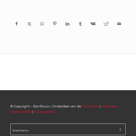
© Copyright – BanBouw | Onderdeel van de
BanGroep
|
Algemene
voorwaarden
|
Privacybeleid