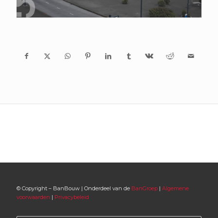
© Copyright – BanBouw | Onderdeel van de
BanGroep
|
Algemene
voorwaarden
|
Privacybeleid