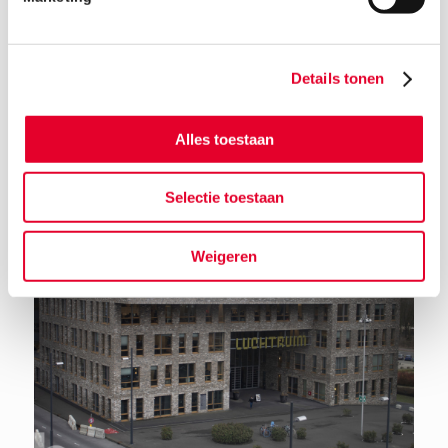
Details tonen
Terug naar het nieuwsoverzicht
Alles toestaan
Selectie toestaan
Weigeren