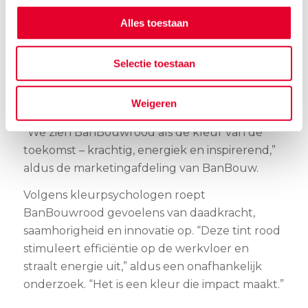
Viva Magenta (2023), Very Peri (2022) en Classic
Alles toestaan
Blue (2020) uitgeroepen tot winnaar.
BanBouw wil zich aansluiten bij deze
legendarische reeks en is bezig met de officiële
Selectie toestaan
registratie van BanBouwrood bij Pantone. Dit
zou betekenen dat de kleur niet alleen
Weigeren
nationaal, maar wereldwijd een begrip wordt.
“We zien BanBouwrood als de kleur van de
toekomst – krachtig, energiek en inspirerend,”
aldus de marketingafdeling van BanBouw.
Volgens kleurpsychologen roept
BanBouwrood gevoelens van daadkracht,
saamhorigheid en innovatie op. “Deze tint rood
stimuleert efficiëntie op de werkvloer en
straalt energie uit,” aldus een onafhankelijk
onderzoek. “Het is een kleur die impact maakt.”