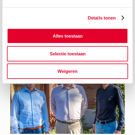
Details tonen
Terug naar het nieuwsoverzicht
Alles toestaan
Selectie toestaan
Weigeren