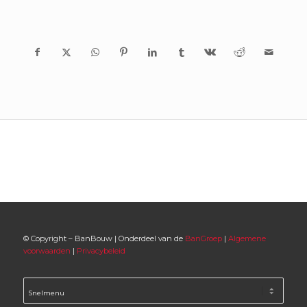
© Copyright – BanBouw | Onderdeel van de
BanGroep
|
Algemene
voorwaarden
|
Privacybeleid