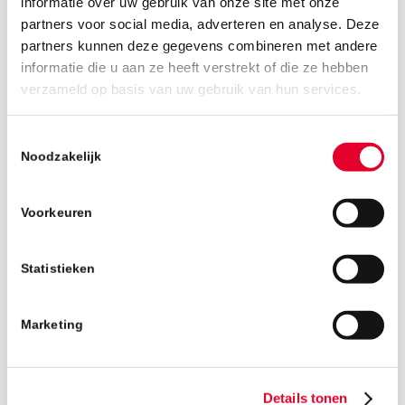
informatie over uw gebruik van onze site met onze
partners voor social media, adverteren en analyse. Deze
partners kunnen deze gegevens combineren met andere
informatie die u aan ze heeft verstrekt of die ze hebben
3 juli 2026
verzameld op basis van uw gebruik van hun services.
Toestemmingsselectie
Noodzakelijk
Voorkeuren
Statistieken
Marketing
Details tonen