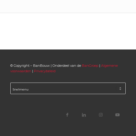
© Copyright – BanBouw | Onderdeel van de
BanGroep
|
Algemene
voorwaarden
|
Privacybeleid