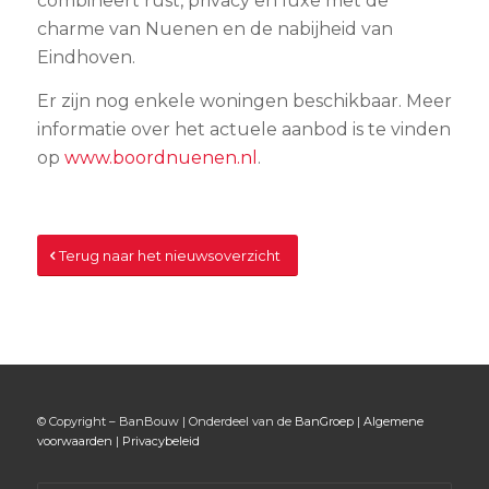
combineert rust, privacy en luxe met de
charme van Nuenen en de nabijheid van
Eindhoven.
Er zijn nog enkele woningen beschikbaar. Meer
informatie over het actuele aanbod is te vinden
op
www.boordnuenen.nl
.
Terug naar het nieuwsoverzicht
© Copyright – BanBouw | Onderdeel van de
BanGroep
|
Algemene
voorwaarden
|
Privacybeleid