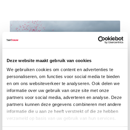
Deze website maakt gebruik van cookies
We gebruiken cookies om content en advertenties te
personaliseren, om functies voor social media te bieden
en om ons websiteverkeer te analyseren. Ook delen we
informatie over uw gebruik van onze site met onze
1
2
3
4
5
Nieuw hoofdstuk
partners voor social media, adverteren en analyse. Deze
Tijdens de bijeenkomst konden de kopers met
partners kunnen deze gegevens combineren met andere
eigen ogen zien dat de werkzaamheden
informatie die u aan ze heeft verstrekt of die ze hebben
inmiddels in volle gang zijn: op de achtergrond
verzameld op basis van uw gebruik van hun services.
werden de eerste palen geboord. Na het
officiële woord van Johan werd de start van de