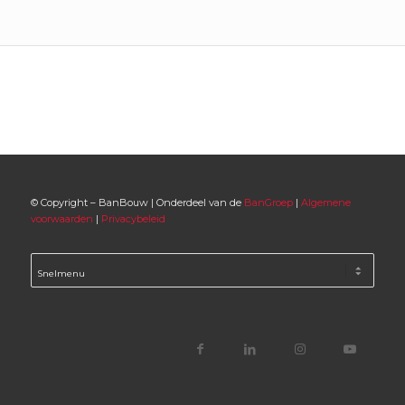
© Copyright – BanBouw | Onderdeel van de
BanGroep
|
Algemene
voorwaarden
|
Privacybeleid