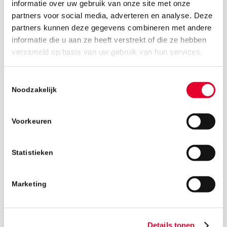
informatie over uw gebruik van onze site met onze
partners voor social media, adverteren en analyse. Deze
partners kunnen deze gegevens combineren met andere
informatie die u aan ze heeft verstrekt of die ze hebben
23 oktober 2025
verzameld op basis van uw gebruik van hun services.
Toestemmingsselectie
Noodzakelijk
Voorkeuren
Statistieken
Marketing
Details tonen
Terug naar het nieuwsoverzicht