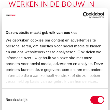
WERKEN IN DE BOUW IN
HELMOND
BanBouw heeft extra handen nodig. Er is bij
ons altijd ruimte voor talentvolle, kundige en
Deze website maakt gebruik van cookies
ambitieuze collega’s. BanBouw is breed
We gebruiken cookies om content en advertenties te
georiënteerd en wij leveren maatwerk. Voor
personaliseren, om functies voor social media te bieden
elke uitdaging is een passende oplossing. Jij
en om ons websiteverkeer te analyseren. Ook delen we
kan hier een bijdrage aan leveren! BanBouw
informatie over uw gebruik van onze site met onze
vindt het belangrijk om te zorgen voor een
partners voor social media, adverteren en analyse. Deze
goede en gezonde werk-privé balans. Wij zijn
partners kunnen deze gegevens combineren met andere
een modern bedrijf waarbij onze mensen altijd
informatie die u aan ze heeft verstrekt of die ze hebben
verzameld op basis van uw gebruik van hun services.
op één staan. Heb jij ervaring in de bouw en
zoek je een vacature in Helmond? BanBouw
kijkt graag samen met jou wat we voor elkaar
Toestemmingsselectie
Noodzakelijk
kunnen betekenen.