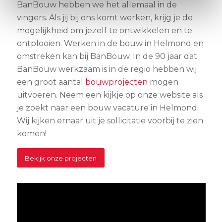
BanBouw hebben we het allemaal in de
vingers. Als jij bij ons komt werken, krijg je de
mogelijkheid om jezelf te ontwikkelen en te
ontplooien. Werken in de bouw in Helmond en
omstreken kan bij BanBouw. In de 90 jaar dat
BanBouw werkzaam is in de regio hebben wij
een groot aantal
bouwprojecten
mogen
uitvoeren. Neem een kijkje op onze website als
je zoekt naar een bouw vacature in Helmond.
Wij kijken ernaar uit je sollicitatie voorbij te zien
komen!
Bekijk onze projecten