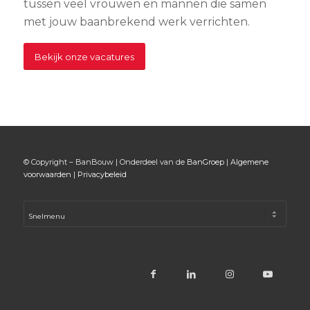
tussen veel vrouwen en mannen die samen
met jouw baanbrekend werk verrichten.
Bekijk onze vacatures
© Copyright – BanBouw | Onderdeel van de
BanGroep
|
Algemene
voorwaarden
|
Privacybeleid