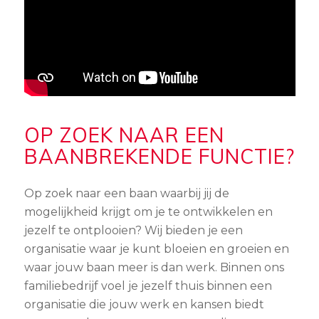
OP ZOEK NAAR EEN
BAANBREKENDE FUNCTIE?
Op zoek naar een baan waarbij jij de
mogelijkheid krijgt om je te ontwikkelen en
jezelf te ontplooien? Wij bieden je een
organisatie waar je kunt bloeien en groeien en
waar jouw baan meer is dan werk. Binnen ons
familiebedrijf voel je jezelf thuis binnen een
organisatie die jouw werk en kansen biedt