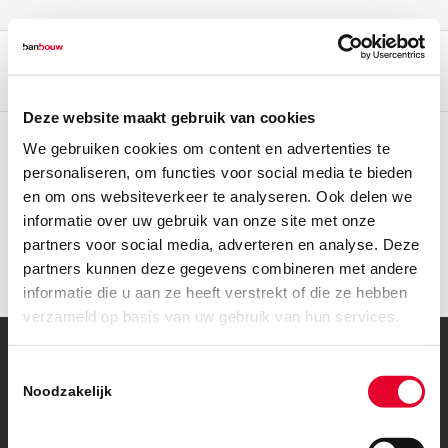
Deze website maakt gebruik van cookies
We gebruiken cookies om content en advertenties te
personaliseren, om functies voor social media te bieden
en om ons websiteverkeer te analyseren. Ook delen we
informatie over uw gebruik van onze site met onze
partners voor social media, adverteren en analyse. Deze
partners kunnen deze gegevens combineren met andere
informatie die u aan ze heeft verstrekt of die ze hebben
verzameld op basis van uw gebruik van hun services.
Toestemmingsselectie
© Copyright – BanBouw | Onderdeel van de
BanGroep
|
Algemene
voorwaarden
|
Privacybeleid
Noodzakelijk