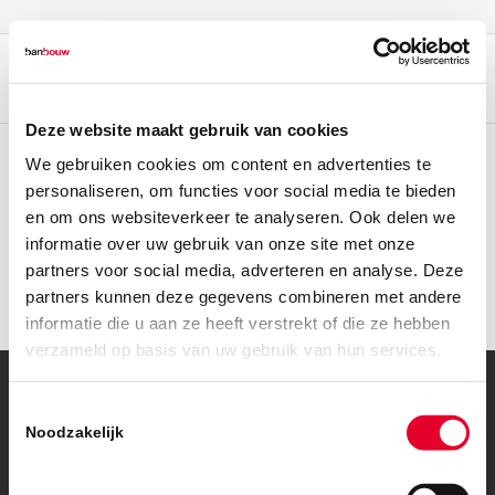
Deze website maakt gebruik van cookies
We gebruiken cookies om content en advertenties te
personaliseren, om functies voor social media te bieden
en om ons websiteverkeer te analyseren. Ook delen we
informatie over uw gebruik van onze site met onze
partners voor social media, adverteren en analyse. Deze
partners kunnen deze gegevens combineren met andere
informatie die u aan ze heeft verstrekt of die ze hebben
verzameld op basis van uw gebruik van hun services.
Toestemmingsselectie
© Copyright – BanBouw | Onderdeel van de
BanGroep
|
Algemene
voorwaarden
|
Privacybeleid
Noodzakelijk