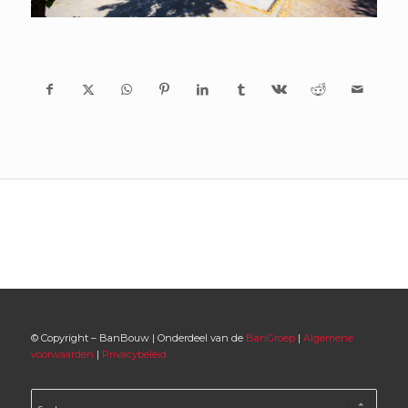
© Copyright – BanBouw | Onderdeel van de
BanGroep
|
Algemene
voorwaarden
|
Privacybeleid