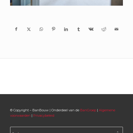
© Copyright – BanBouw | Onderdeel van de
BanGroep
|
Algemene
voorwaarden
|
Privacybeleid