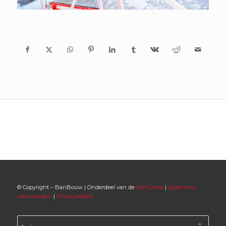
© Copyright – BanBouw | Onderdeel van de
BanGroep
|
Algemene
voorwaarden
|
Privacybeleid