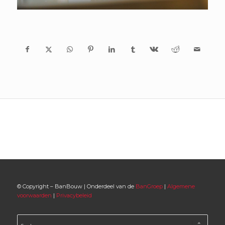
© Copyright – BanBouw | Onderdeel van de
BanGroep
|
Algemene
voorwaarden
|
Privacybeleid