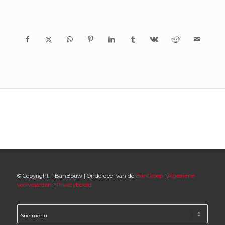
© Copyright – BanBouw | Onderdeel van de
BanGroep
|
Algemene
voorwaarden
|
Privacybeleid