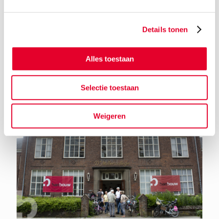
Details tonen
Terug naar het nieuwsoverzicht
Alles toestaan
Selectie toestaan
Weigeren