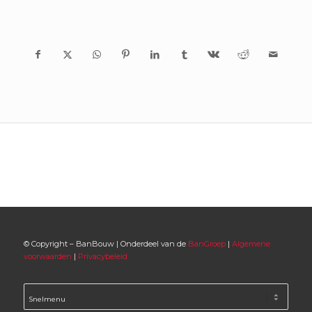
© Copyright – BanBouw | Onderdeel van de
BanGroep
|
Algemene
voorwaarden
|
Privacybeleid