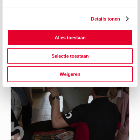
Details tonen
Terug naar het nieuwsoverzicht
Alles toestaan
Selectie toestaan
Weigeren