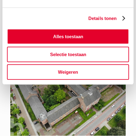
Details tonen
Terug naar het nieuwsoverzicht
Alles toestaan
Selectie toestaan
Weigeren