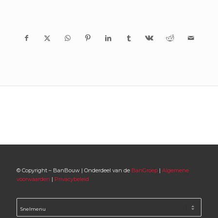
© Copyright – BanBouw | Onderdeel van de
BanGroep
|
Algemene
voorwaarden
|
Privacybeleid