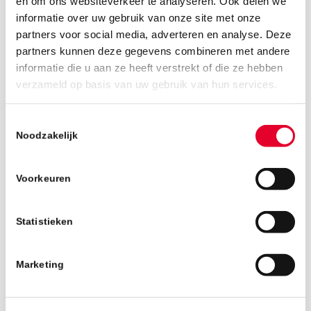
en om ons websiteverkeer te analyseren. Ook delen we
informatie over uw gebruik van onze site met onze
partners voor social media, adverteren en analyse. Deze
partners kunnen deze gegevens combineren met andere
informatie die u aan ze heeft verstrekt of die ze hebben
23 juni 2026
verzameld op basis van uw gebruik van hun services.
Toestemmingsselectie
Noodzakelijk
Voorkeuren
Statistieken
Marketing