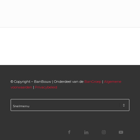
© Copyright – BanBouw | Onderdeel van de
BanGroep
|
Algemene
voorwaarden
|
Privacybeleid