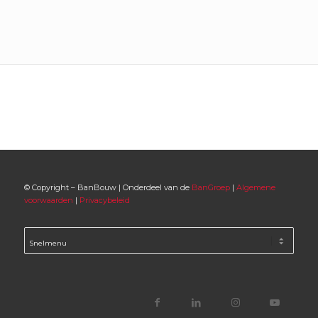
© Copyright – BanBouw | Onderdeel van de
BanGroep
|
Algemene
voorwaarden
|
Privacybeleid