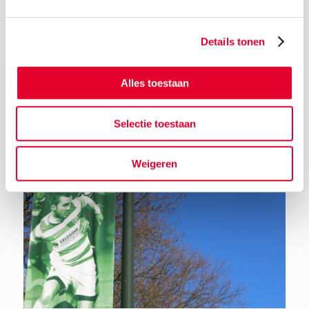
Details tonen
Terug naar het nieuwsoverzicht
Alles toestaan
Selectie toestaan
Weigeren