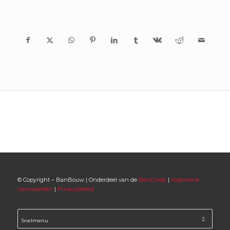
© Copyright – BanBouw | Onderdeel van de
BanGroep
|
Algemene
voorwaarden
|
Privacybeleid