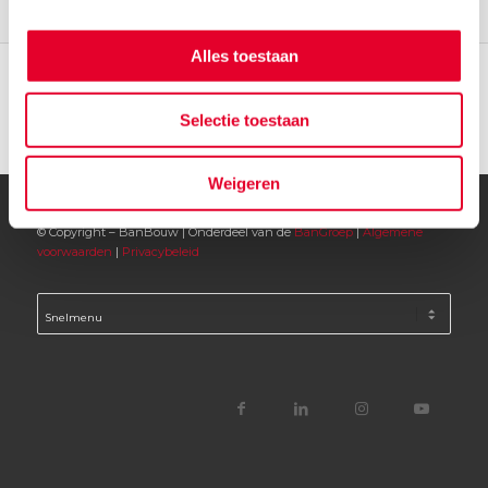
Alles toestaan
Selectie toestaan
Weigeren
© Copyright – BanBouw | Onderdeel van de
BanGroep
|
Algemene
voorwaarden
|
Privacybeleid