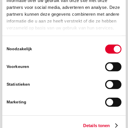
informatie over uw gebruik van onze site met onze
partners voor social media, adverteren en analyse. Deze
BulkResizePhotos.com (2)
partners kunnen deze gegevens combineren met andere
informatie die u aan ze heeft verstrekt of die ze hebben
30 maart 2026
verzameld op basis van uw gebruik van hun services.
Toestemmingsselectie
BulkResizePhotos.com (2)
Noodzakelijk
Terug naar het nieuwsoverzicht
Voorkeuren
Statistieken
BulkResizePhotos.com (2)
Marketing
Details tonen