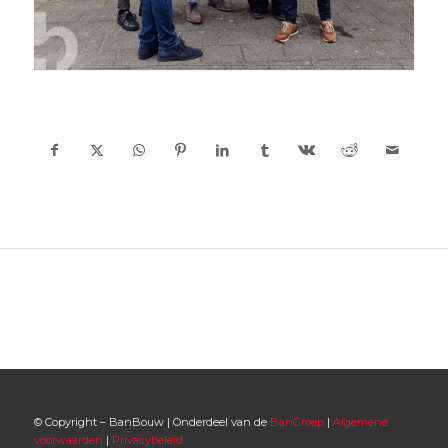
© Copyright – BanBouw | Onderdeel van de
BanGroep
|
Algemene
voorwaarden
|
Privacybeleid