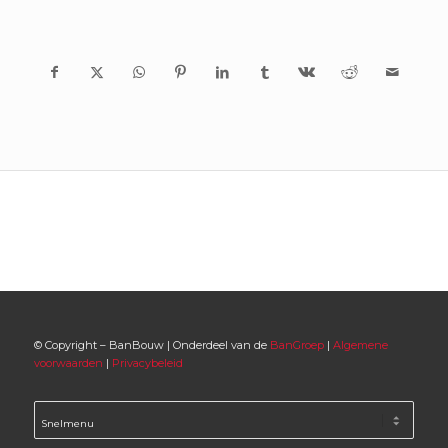
© Copyright – BanBouw | Onderdeel van de
BanGroep
|
Algemene
voorwaarden
|
Privacybeleid