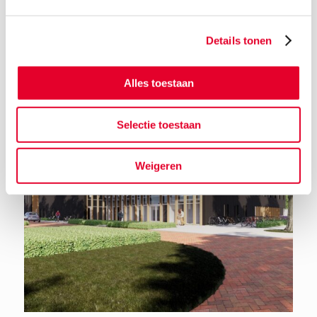
Details tonen
Terug naar het nieuwsoverzicht
Alles toestaan
Selectie toestaan
Weigeren