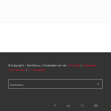
© Copyright – BanBouw | Onderdeel van de
BanGroep
|
Algemene
voorwaarden
|
Privacybeleid