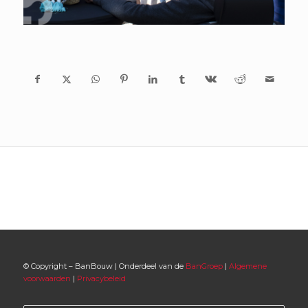
© Copyright – BanBouw | Onderdeel van de
BanGroep
|
Algemene
voorwaarden
|
Privacybeleid