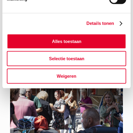
Details tonen
Terug naar het nieuwsoverzicht
Alles toestaan
Selectie toestaan
Weigeren