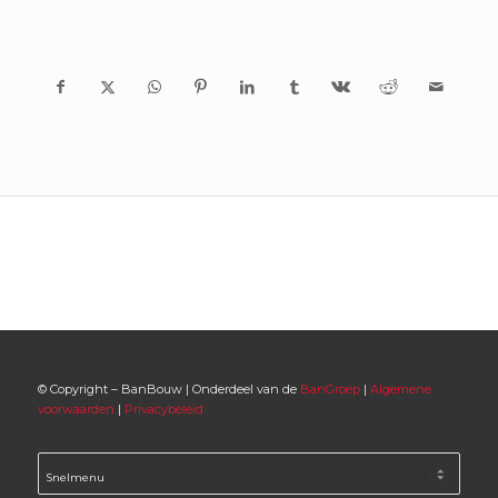
© Copyright – BanBouw | Onderdeel van de
BanGroep
|
Algemene
voorwaarden
|
Privacybeleid