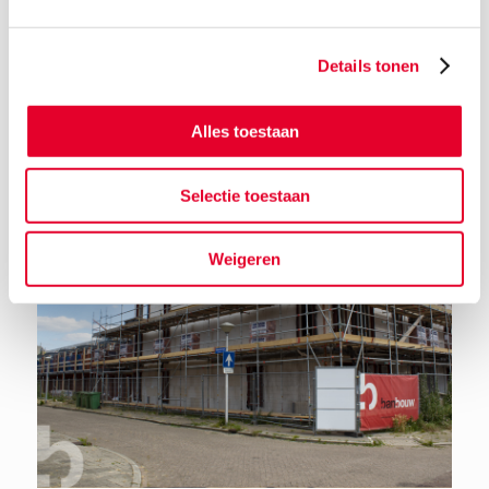
Details tonen
Terug naar het nieuwsoverzicht
Alles toestaan
Selectie toestaan
Weigeren