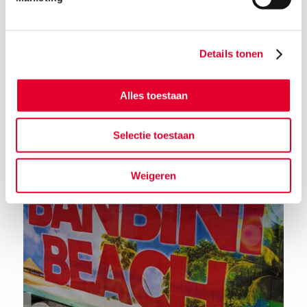
Details tonen
Terug naar het nieuwsoverzicht
Alles toestaan
Selectie toestaan
Weigeren