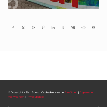
© Copyright – BanBouw | Onderdeel van de
BanGroep
|
Algemene
voorwaarden
|
Privacybeleid