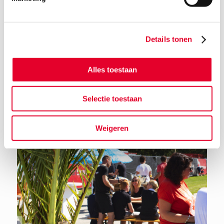
Details tonen
Terug naar het nieuwsoverzicht
Alles toestaan
Selectie toestaan
Weigeren