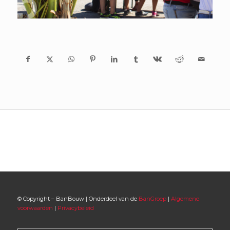
© Copyright – BanBouw | Onderdeel van de
BanGroep
|
Algemene
voorwaarden
|
Privacybeleid