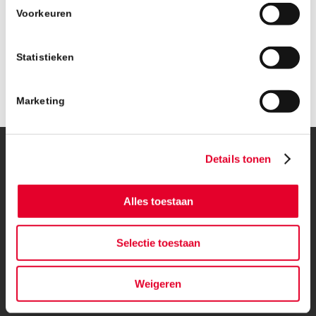
Voorkeuren
Statistieken
Marketing
Details tonen
© Copyright – BanBouw | Onderdeel van de
BanGroep
|
Algemene
voorwaarden
|
Privacybeleid
Alles toestaan
Selectie toestaan
Weigeren